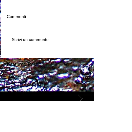
Commenti
Scrivi un commento...
Featured Posts
There's no future...
Il Lavoro dell