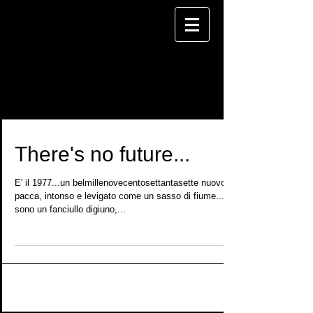
BLOG
There's no future...
E' il 1977...un belmillenovecentosettantasette nuovo di
pacca, intonso e levigato come un sasso di fiume...io
sono un fanciullo digiuno,...