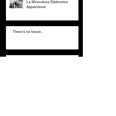
La Miracolosa Elettronica
Apparizione
There's no future...
Il Lavoro della memoria
Search By Tags
photo
video